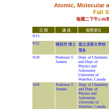
Atomic, Molecular 
Fall 
每週二下午
2:00
日 期
講 員
服務單位
9/15
9/22
陳蔚然 博士
國立清華大學物
理系
9/29
Professor T.
Dept. of Chemistry
Amano
and Dept. of
Physics and
Astronomy
University of
Waterloo, Canada
10/6
Professor T.
Dept. of Chemistry
Amano
and Dept. of
Physics and
Astronomy
University of
Waterloo, Canada